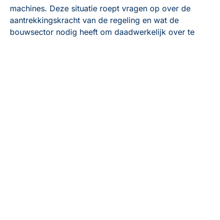
machines. Deze situatie roept vragen op over de
aantrekkingskracht van de regeling en wat de
bouwsector nodig heeft om daadwerkelijk over te
stappen op duurzame bouwmethodes.
Huidige stand van
subsidieaanvragen
Van het totale subsidiebudget van 48 miljoen euro is
28 miljoen bestemd voor de aanschaf van
emissiearme machines en 20 miljoen voor
laadinfrastructuur. Tot 10 maart is er slechts voor
bijna 15 miljoen euro aan subsidies aangevraagd [1].
Dit staat in schril contrast met voorgaande jaren – in
2023 werden er 1.368 aanvragen ingediend, waarvan
855 werden goedgekeurd, en was de regeling binnen
een dag uitgeput [1].
Veranderend