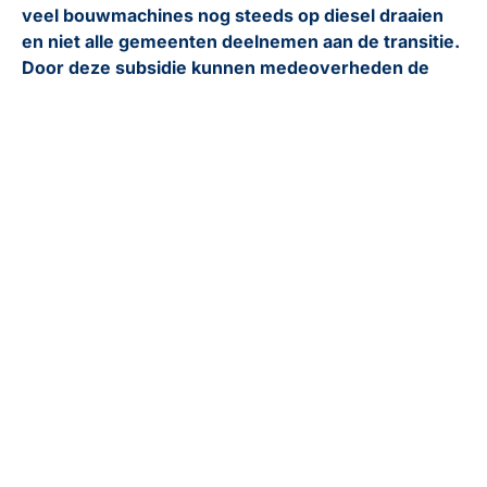
veel bouwmachines nog steeds op diesel draaien
en niet alle gemeenten deelnemen aan de transitie.
Door deze subsidie kunnen medeoverheden de
transitie naar emissieloos bouwen versnellen en
bijdragen aan de vermindering van de CO2-uitstoot
in Nederland.
Substantieel budget voor
verduurzaming
De financiële ondersteuning via de SpUk SEB-
regeling is aanzienlijk, met een totaalbudget van €71
miljoen voor 2025. Dit bedrag is onderverdeeld in
€51 miljoen voor bouwwerkzaamheden die vallen
onder het Mobiliteitsfonds en €20 miljoen voor
overige aanbestede bouwwerkzaamheden [1]. Elke
medeoverheid kan maximaal €1 miljoen inclusief btw
aanvragen [1], wat een significante stimulans biedt
voor de aanschaf en inzet van emissieloze