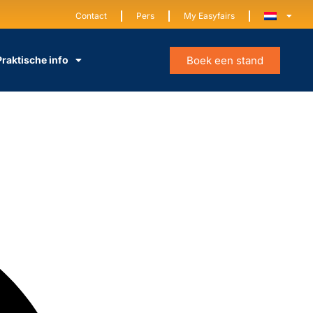
Contact
Pers
My Easyfairs
Boek een stand
Praktische info