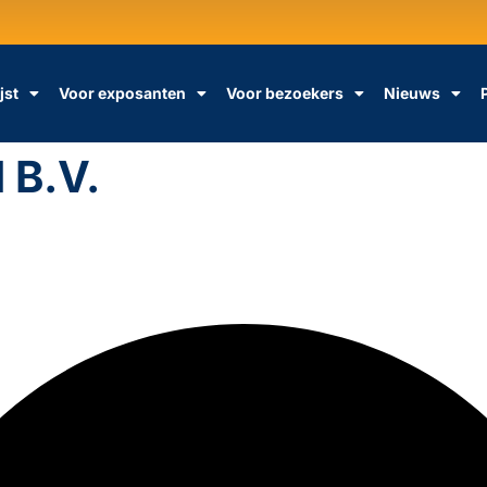
jst
Voor exposanten
Voor bezoekers
Nieuws
 B.V.