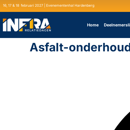
16, 17 & 18 februari 2027 | Evenementenhal Hardenberg
Home
Deelnemersli
Asfalt-onderhoud