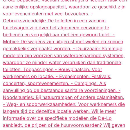
aanzienlijke opslagcapaciteit, waardoor ze geschikt zijn
voor evenementen met veel bezoekers. -
Gebruiksvriendelijk: De toiletten in een vacuüm
toiletwagen zijn over het algemeen eenvoudig te
bedienen en vergelijkbaar met een gewoon toilet. -
Mobiel: De wagens zijn uitgerust met wielen en kunnen
gemakkelijk verplaatst worden. - Duurzaam: Sommige
modellen zijn voorzien van waterbesparende systemen,
waardoor ze minder water verbruiken dan traditionele
toiletten. Toepassingen - Bouwplaatsen: Voor
werknemers op locatie. - Evenementen: Festivals,
concerten, sportevenementen. - Campings: Als
aanvulling op de bestaande sanitaire voorzieningen. -
Noodsituaties: Bij natuurrampen of andere calamiteiten.
- Weg- en spoorwerkzaamheden: Voor werknemers die
langere tijd op dezelfde locatie werken. Wil je meer
informatie over de specifieke modellen die De-Lo
aanbiedt, de prijzen of de huurvoorwaarden? Wij geven