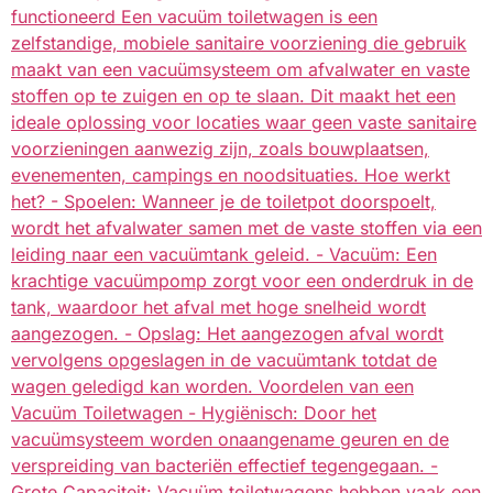
functioneerd Een vacuüm toiletwagen is een
zelfstandige, mobiele sanitaire voorziening die gebruik
maakt van een vacuümsysteem om afvalwater en vaste
stoffen op te zuigen en op te slaan. Dit maakt het een
ideale oplossing voor locaties waar geen vaste sanitaire
voorzieningen aanwezig zijn, zoals bouwplaatsen,
evenementen, campings en noodsituaties. Hoe werkt
het? - Spoelen: Wanneer je de toiletpot doorspoelt,
wordt het afvalwater samen met de vaste stoffen via een
leiding naar een vacuümtank geleid. - Vacuüm: Een
krachtige vacuümpomp zorgt voor een onderdruk in de
tank, waardoor het afval met hoge snelheid wordt
aangezogen. - Opslag: Het aangezogen afval wordt
vervolgens opgeslagen in de vacuümtank totdat de
wagen geledigd kan worden. Voordelen van een
Vacuüm Toiletwagen - Hygiënisch: Door het
vacuümsysteem worden onaangename geuren en de
verspreiding van bacteriën effectief tegengegaan. -
Grote Capaciteit: Vacuüm toiletwagens hebben vaak een