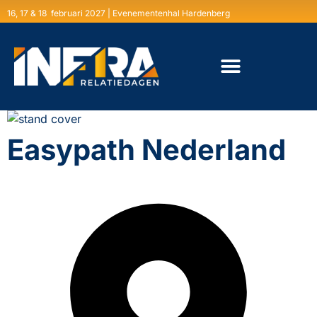
16, 17 & 18 februari 2027 | Evenementenhal Hardenberg
Easypath Nederland