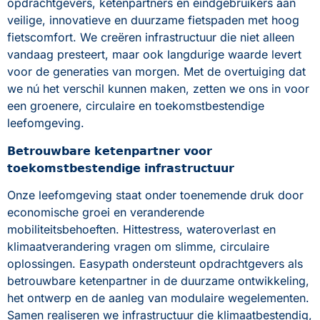
opdrachtgevers, ketenpartners en eindgebruikers aan 
veilige, innovatieve en duurzame fietspaden met hoog 
fietscomfort. We creëren infrastructuur die niet alleen 
vandaag presteert, maar ook langdurige waarde levert 
voor de generaties van morgen. Met de overtuiging dat 
we nú het verschil kunnen maken, zetten we ons in voor 
een groenere, circulaire en toekomstbestendige 
leefomgeving.
𝗕𝗲𝘁𝗿𝗼𝘂𝘄𝗯𝗮𝗿𝗲 𝗸𝗲𝘁𝗲𝗻𝗽𝗮𝗿𝘁𝗻𝗲𝗿 𝘃𝗼𝗼𝗿 
𝘁𝗼𝗲𝗸𝗼𝗺𝘀𝘁𝗯𝗲𝘀𝘁𝗲𝗻𝗱𝗶𝗴𝗲 𝗶𝗻𝗳𝗿𝗮𝘀𝘁𝗿𝘂𝗰𝘁𝘂𝘂𝗿
Onze leefomgeving staat onder toenemende druk door 
economische groei en veranderende 
mobiliteitsbehoeften. Hittestress, wateroverlast en 
klimaatverandering vragen om slimme, circulaire 
oplossingen. Easypath ondersteunt opdrachtgevers als 
betrouwbare ketenpartner in de duurzame ontwikkeling, 
het ontwerp en de aanleg van modulaire wegelementen. 
Samen realiseren we infrastructuur die klimaatbestendig, 