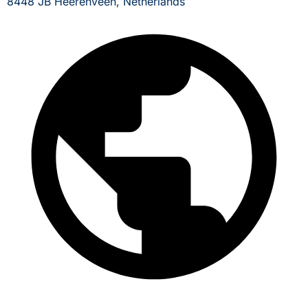
8448 JB Heerenveen, Netherlands