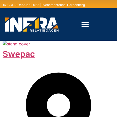
16, 17 & 18 februari 2027 | Evenementenhal Hardenberg
Swepac