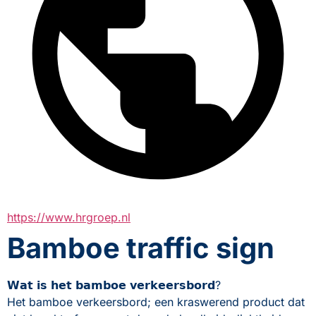
https://www.hrgroep.nl
Bamboe traffic sign
𝗪𝗮𝘁 𝗶𝘀 𝗵𝗲𝘁 𝗯𝗮𝗺𝗯𝗼𝗲 𝘃𝗲𝗿𝗸𝗲𝗲𝗿𝘀𝗯𝗼𝗿𝗱?
Het bamboe verkeersbord; een kraswerend product dat 