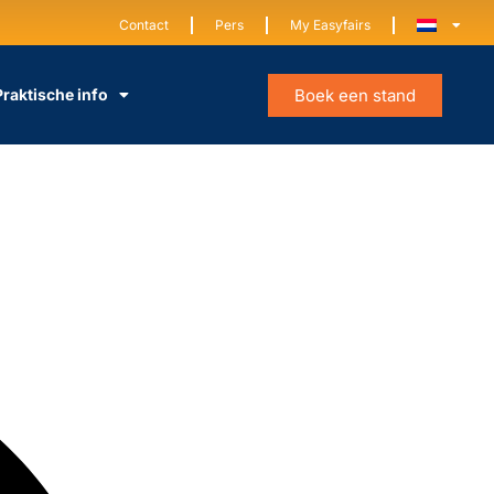
Contact
Pers
My Easyfairs
Boek een stand
Praktische info