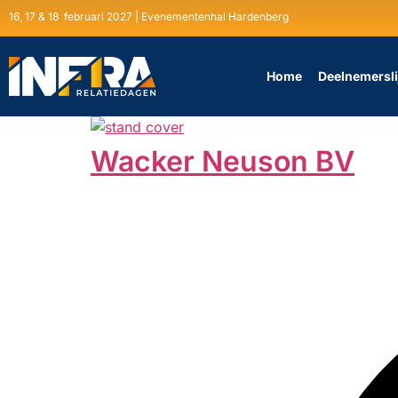
16, 17 & 18 februari 2027 | Evenementenhal Hardenberg
Home
Deelnemersli
Wacker Neuson BV