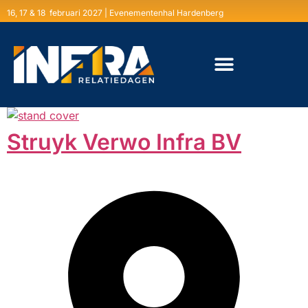
16, 17 & 18 februari 2027 | Evenementenhal Hardenberg
Struyk Verwo Infra BV