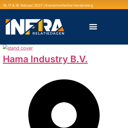
16, 17 & 18 februari 2027 | Evenementenhal Hardenberg
Hama Industry B.V.