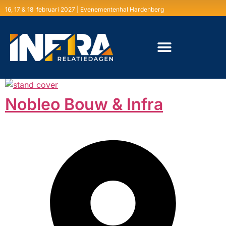
16, 17 & 18 februari 2027 | Evenementenhal Hardenberg
Nobleo Bouw & Infra