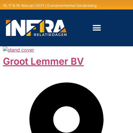
16, 17 & 18 februari 2027 | Evenementenhal Hardenberg
Groot Lemmer BV