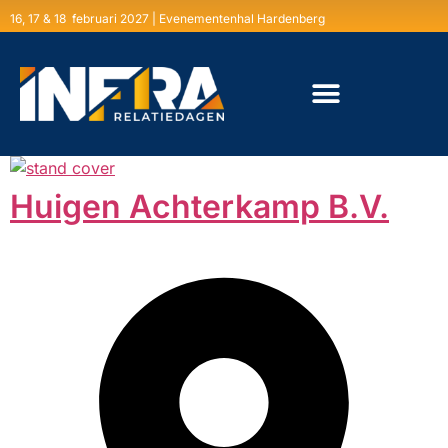
16, 17 & 18 februari 2027 | Evenementenhal Hardenberg
Huigen Achterkamp B.V.