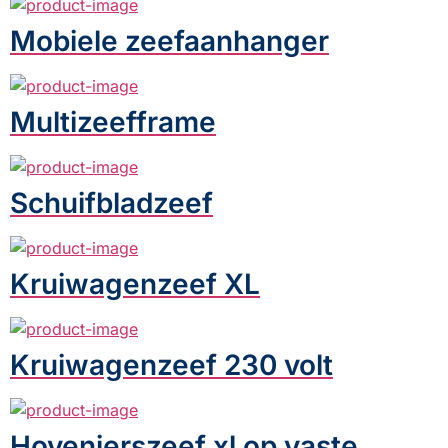
Mobiele zeefaanhanger
Multizeefframe
Schuifbladzeef
Kruiwagenzeef XL
Kruiwagenzeef 230 volt
Hovenierszeef xl op vaste