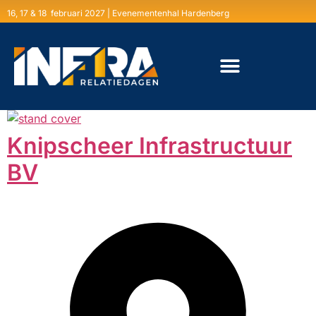
16, 17 & 18 februari 2027 | Evenementenhal Hardenberg
Knipscheer Infrastructuur
BV