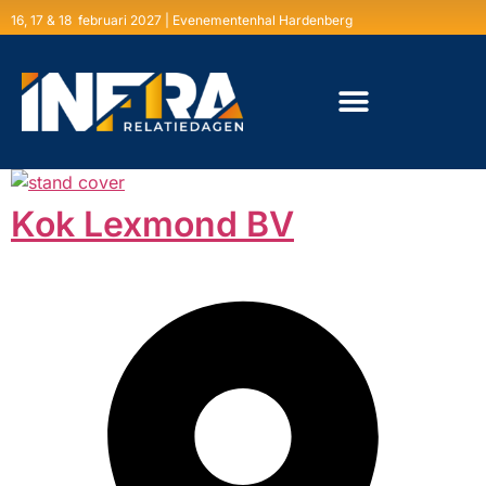
16, 17 & 18 februari 2027 | Evenementenhal Hardenberg
Kok Lexmond BV