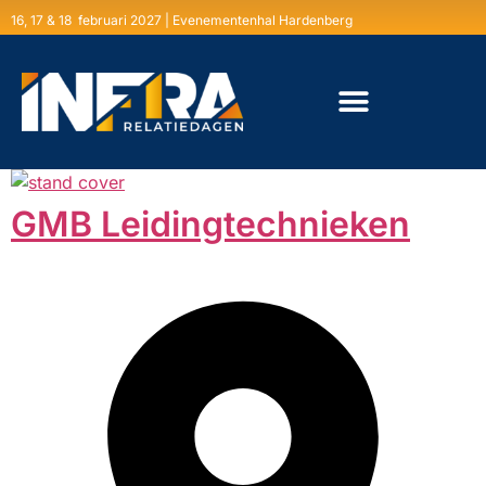
16, 17 & 18 februari 2027 | Evenementenhal Hardenberg
GMB Leidingtechnieken