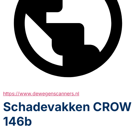
https://www.dewegenscanners.nl
Schadevakken CROW
146b