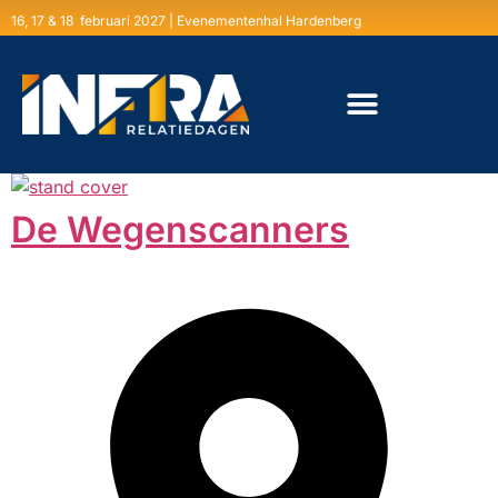
16, 17 & 18 februari 2027 | Evenementenhal Hardenberg
De Wegenscanners