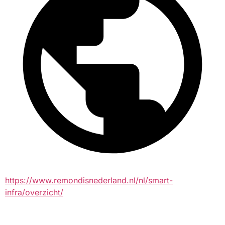
https://www.remondisnederland.nl/nl/smart-
infra/overzicht/