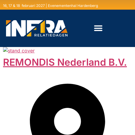
16, 17 & 18 februari 2027 | Evenementenhal Hardenberg
REMONDIS Nederland B.V.