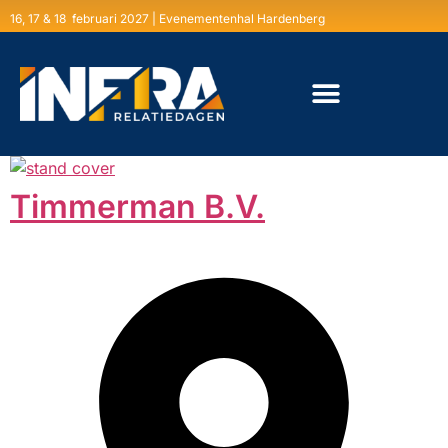
16, 17 & 18 februari 2027 | Evenementenhal Hardenberg
Timmerman B.V.