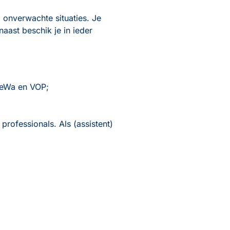
p onverwachte situaties. Je
aast beschik je in ieder
VeWa en VOP;
rofessionals. Als (assistent)