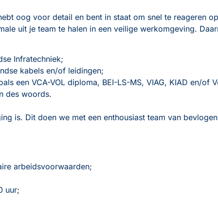
hebt oog voor detail en bent in staat om snel te reageren o
ale uit je team te halen in een veilige werkomgeving. Daarn
se Infratechniek;
ndse kabels en/of leidingen;
 zoals een VCA-VOL diploma, BEI-LS-MS, VIAG, KIAD en/of 
in des woords.
ng is. Dit doen we met een enthousiast team van bevlogen p
daire arbeidsvoorwaarden;
0 uur;