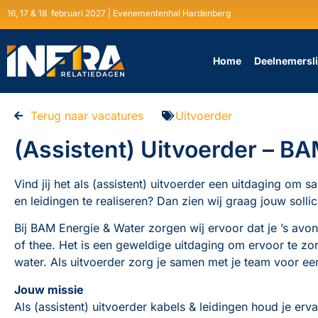
16, 17 & 18 februari 2027 | Evenementenhal Hardenberg
Home
Deelnemersli
Terug naar vacatures
Uitvoerder
(Assistent) Uitvoerder – B
Vind jij het als (assistent) uitvoerder een uitdaging om
en leidingen te realiseren? Dan zien wij graag jouw sollic
Bij BAM Energie & Water zorgen wij ervoor dat je ’s av
of thee. Het is een geweldige uitdaging om ervoor te zorg
water. Als uitvoerder zorg je samen met je team voor ee
Jouw missie
Als (assistent) uitvoerder kabels & leidingen houd je erv