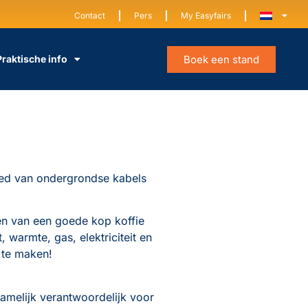
Contact
Pers
My Easyfairs
Boek een stand
Praktische info
bied van ondergrondse kabels
en van een goede kop koffie
 warmte, gas, elektriciteit en
 te maken!
namelijk verantwoordelijk voor