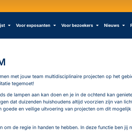
jst
Voor exposanten
Voor bezoekers
Nieuws
AM
 samen met jouw team multidisciplinaire projecten op het ge
itatie tegemoet!
onds de lampen aan kan doen en je in de ochtend kan geniet
en dat duizenden huishoudens altijd voorzien zijn van licht,
n goede en veilige uitvoering van projecten om dit mogelijk
an om de regie in handen te hebben. In deze functie ben jij 