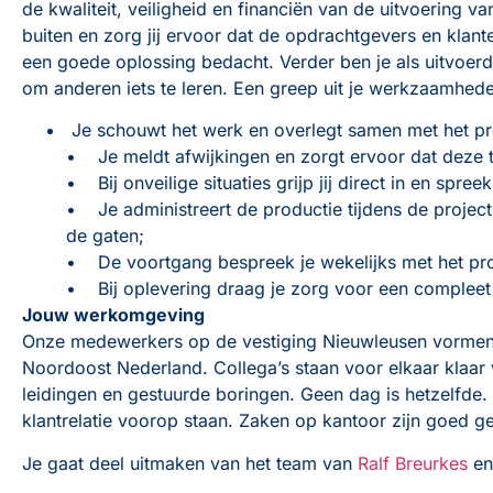
de kwaliteit, veiligheid en financiën van de uitvoering v
buiten en zorg jij ervoor dat de opdrachtgevers en klanten
een goede oplossing bedacht. Verder ben je als uitvoer
om anderen iets te leren. Een greep uit je werkzaamhed
Je schouwt het werk en overlegt samen met het proj
• Je meldt afwijkingen en zorgt ervoor dat deze t
• Bij onveilige situaties grijp jij direct in en spr
• Je administreert de productie tijdens de project
de gaten;
• De voortgang bespreek je wekelijks met het pro
• Bij oplevering draag je zorg voor een compleet 
Jouw werkomgeving
Onze medewerkers op de vestiging Nieuwleusen vormen e
Noordoost Nederland. Collega’s staan voor elkaar klaar
leidingen en gestuurde boringen. Geen dag is hetzelfde. 
klantrelatie voorop staan. Zaken op kantoor zijn goed 
Je gaat deel uitmaken van het team van
Ralf Breurkes
e