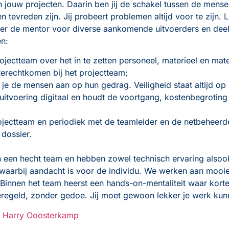
an jouw projecten. Daarin ben jij de schakel tussen de mens
 tevreden zijn. Jij probeert problemen altijd voor te zijn. L
der de mentor voor diverse aankomende uitvoerders en deel 
en:
ectteam over het in te zetten personeel, materieel en mate
erechtkomen bij het projectteam;
eek je de mensen aan op hun gedrag. Veiligheid staat altijd o
uitvoering digitaal en houdt de voortgang, kostenbegroting
jectteam en periodiek met de teamleider en de netbeheerd
dossier.
en hecht team en hebben zowel technisch ervaring alsook
 waarbij aandacht is voor de individu. We werken aan mooi
Binnen het team heerst een hands-on-mentaliteit waar korte 
geregeld, zonder gedoe. Jij moet gewoon lekker je werk ku
n
Harry Ooosterkamp