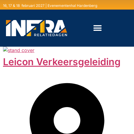
16, 17 & 18 februari 2027 | Evenementenhal Hardenberg
Leicon Verkeersgeleiding