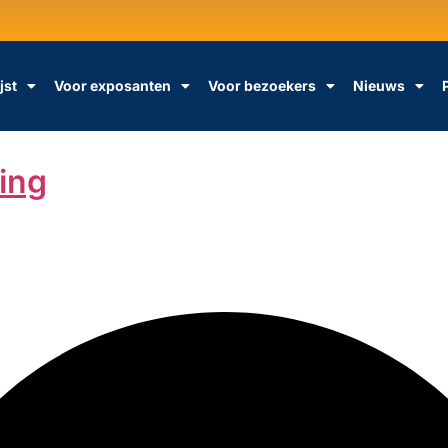
jst
Voor exposanten
Voor bezoekers
Nieuws
ing