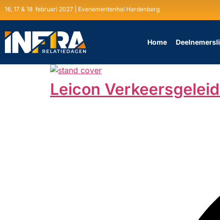
16, 17 & 18 februari 2027 | Evenementenhal Hardenberg
Home
Deelnemersli
Leicon Verkeersgeleid