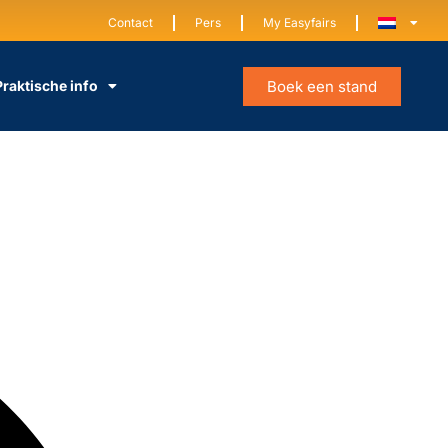
Contact
Pers
My Easyfairs
Boek een stand
Praktische info