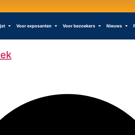
jst
Voor exposanten
Voor bezoekers
Nieuws
iek