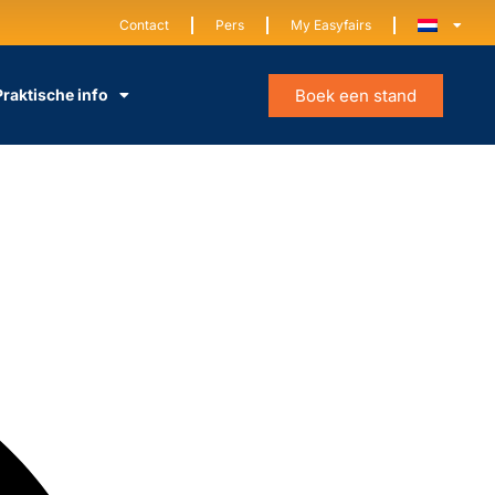
Contact
Pers
My Easyfairs
Boek een stand
Praktische info