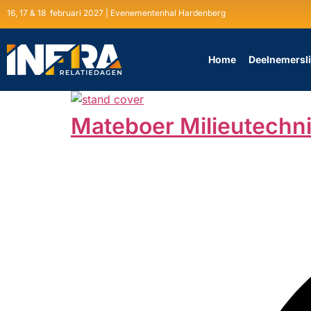
16, 17 & 18 februari 2027 | Evenementenhal Hardenberg
Home
Deelnemersli
Mateboer Milieutechn