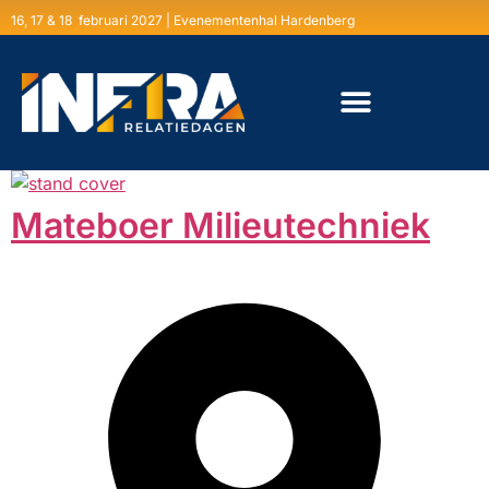
16, 17 & 18 februari 2027 | Evenementenhal Hardenberg
Mateboer Milieutechniek