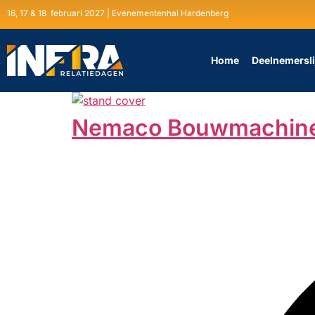
16, 17 & 18 februari 2027 | Evenementenhal Hardenberg
Home
Deelnemersli
Nemaco Bouwmachin