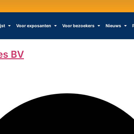
jst
Voor exposanten
Voor bezoekers
Nieuws
es BV