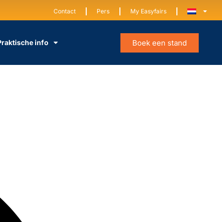
Contact
Pers
My Easyfairs
Boek een stand
Praktische info