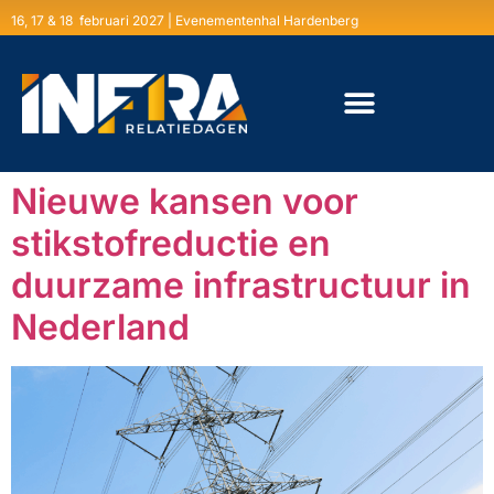
16, 17 & 18 februari 2027 | Evenementenhal Hardenberg
Nieuwe kansen voor
stikstofreductie en
duurzame infrastructuur in
Nederland