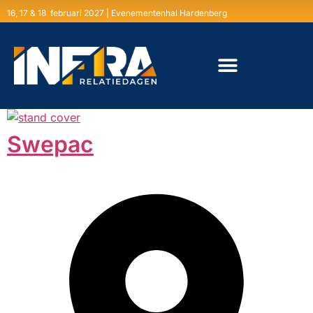
16, 17 & 18 februari 2027 | Evenementenhal Hardenberg
Swepac