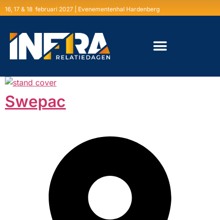
16, 17 & 18 februari 2027 | Evenementenhal Hardenberg
Swepac