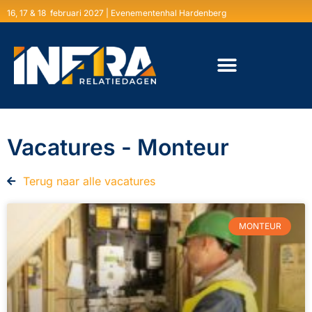
16, 17 & 18 februari 2027 | Evenementenhal Hardenberg
Vacatures - Monteur
Terug naar alle vacatures
MONTEUR