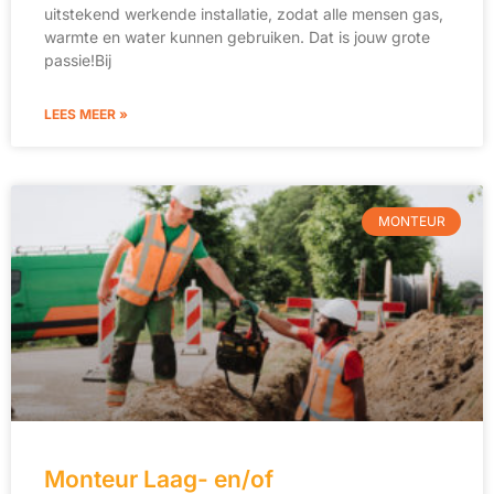
uitstekend werkende installatie, zodat alle mensen gas,
warmte en water kunnen gebruiken. Dat is jouw grote
passie!Bij
LEES MEER »
MONTEUR
Monteur Laag- en/of