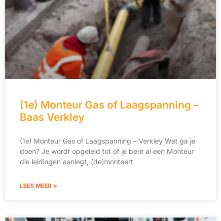
(1e) Monteur Gas of Laagspanning –
Baas Verkley
(1e) Monteur Gas of Laagspanning – Verkley Wat ga je
doen? Je wordt opgeleid tot of je bent al een Monteur
die leidingen aanlegt, (de)monteert
LEES MEER »