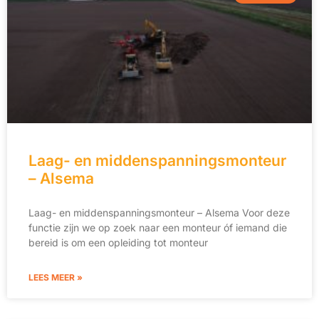
Laag- en middenspanningsmonteur
– Alsema
Laag- en middenspanningsmonteur – Alsema Voor deze
functie zijn we op zoek naar een monteur óf iemand die
bereid is om een opleiding tot monteur
LEES MEER »