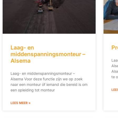
Laag- en
Pr
middenspanningsmonteur –
Alsema
Laa
Alse
Als
Laag- en middenspanningsmonteur –
te o
Alsema Voor deze functie zijn we op zoek
naar een monteur óf iemand die bereid is om
een opleiding tot monteur
LEE
LEES MEER »