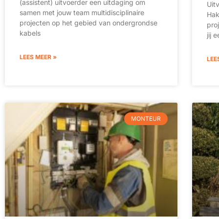
(assistent) uitvoerder een uitdaging om
Uit
samen met jouw team multidisciplinaire
Hak
projecten op het gebied van ondergrondse
pro
kabels
jij
LEES MEER »
LEE
MONTEUR