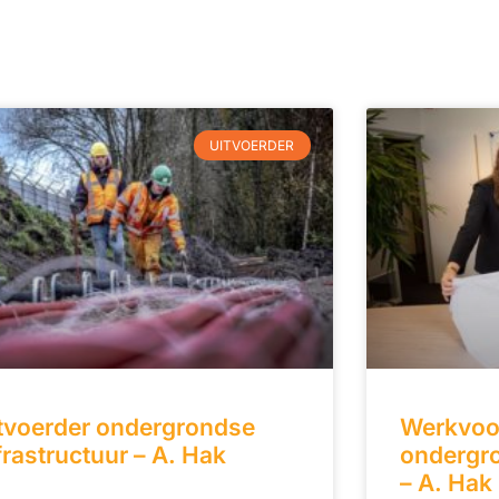
UITVOERDER
tvoerder ondergrondse
Werkvoo
frastructuur – A. Hak
ondergro
– A. Hak