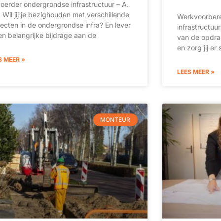
voerder ondergrondse infrastructuur – A.
 Wil jij je bezighouden met verschillende
Werkvoorbere
jecten in de ondergrondse infra? En lever
infrastructuur
 een belangrijke bijdrage aan de
van de opdra
en zorg jij e
S MEER »
LEES MEER »
MONTEUR