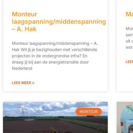
Monteur
Mo
laagspanning/middenspanning
– A. Hak
Mon
sam
uit
Monteur laagspanning/middenspanning – A.
wor
Hak Wil jij je bezighouden met verschillende
projecten in de ondergrondse infra? En
draag jij bij aan de energietransitie door
LEE
Nederland
LEES MEER »
MONTEUR