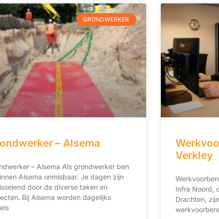
GRONDWERKER
ondwerker – Alsema
Werkvoor
Verkley
ndwerker – Alsema Als grondwerker ben
binnen Alsema onmisbaar. Je dagen zijn
Werkvoorbere
isselend door de diverse taken en
Infra Noord, 
jecten. Bij Alsema worden dagelijks
Drachten, zij
els
werkvoorbere