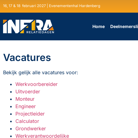
16, 17 & 18 februari 2027 | Evenementenhal Hardenberg
Home
Deelnemersli
Vacatures
Bekijk gelijk alle vacatures voor:
Werkvoorbereider
Uitvoerder
Monteur
Engineer
Projectleider
Calculator
Grondwerker
Werkverantwoordelijke