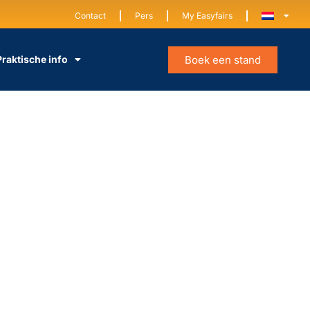
Contact
Pers
My Easyfairs
Boek een stand
Praktische info