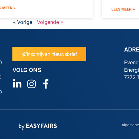
S MEER »
LEES MEER »
« Vorige
Volgende »
ADR
Inschrijven nieuwsbrief
0
Evene
VOLG ONS
Energ
0
7772 
0
algemene