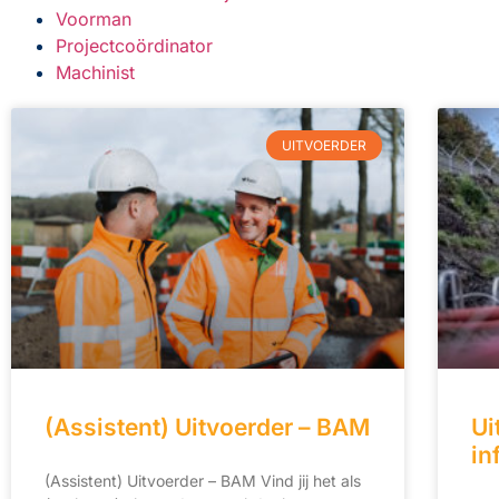
Voorman
Projectcoördinator
Machinist
UITVOERDER
(Assistent) Uitvoerder – BAM
Ui
in
(Assistent) Uitvoerder – BAM Vind jij het als