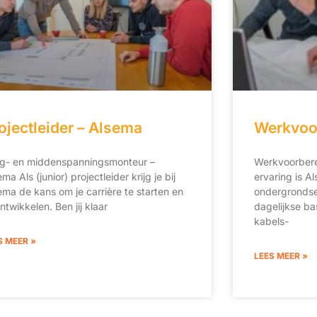
ojectleider – Alsema
Werkvoor
g- en middenspanningsmonteur –
Werkvoorbere
ma Als (junior) projectleider krijg je bij
ervaring is Al
ema de kans om je carrière te starten en
ondergrondse 
ntwikkelen. Ben jij klaar
dagelijkse ba
kabels-
S MEER »
LEES MEER »